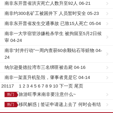
南非东开普省洪灾死亡人数升至92人 06-21
南非约300名矿工被困井下 人员暂时安全 05-23
南非东开普省发生交通事故 已致15人死亡 05-04
南非一大学宿管涉嫌枪杀学生 被拘留至5月2日候
审 04-24
南非“封井行动”一周内查获60余颗钻石等赃物 04-
24
纳尔逊曼德拉湾市三名绑匪被击毙 04-16
南非一架直升机坠毁，肇事者竟是它 04-14
20117
1
2
3
4
5
6
7
8
9
10
下一页
尾页
旅游旺季来南非要注意什么~
热门
移民解惑 | 签证申请递上去了 何时会有结
热门
果？