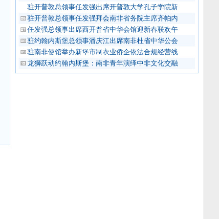
驻开普敦总领事任发强出席开普敦大学孔子学院新
驻开普敦总领事任发强拜会南非省务院主席齐帕内
任发强总领事出席西开普省中华会馆迎新春联欢午
驻约翰内斯堡总领事潘庆江出席南非杜省中华公会
驻南非使馆举办新堡市制衣业侨企依法合规经营线
龙狮跃动约翰内斯堡：南非青年演绎中非文化交融