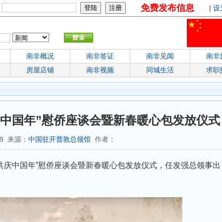
免费发布信息
：
|
设
南非概况
南非签证
南非见闻
南非
房屋店铺
南非视频
同城生活
求职
庆中国年”慰侨座谈会暨新春暖心包发放仪式
:59 来源：
中国驻开普敦总领馆
作者：
春·共庆中国年”慰侨座谈会暨新春暖心包发放仪式，任发强总领事出
。