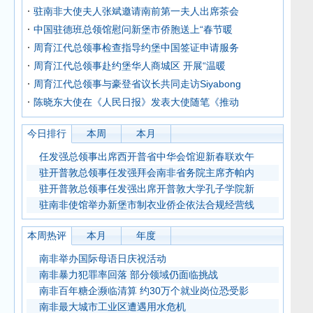
驻南非大使夫人张斌邀请南前第一夫人出席茶会
中国驻德班总领馆慰问新堡市侨胞送上“春节暖
周育江代总领事检查指导约堡中国签证申请服务
周育江代总领事赴约堡华人商城区 开展“温暖
周育江代总领事与豪登省议长共同走访Siyabong
陈晓东大使在《人民日报》发表大使随笔《推动
今日排行
本周
本月
任发强总领事出席西开普省中华会馆迎新春联欢午
驻开普敦总领事任发强拜会南非省务院主席齐帕内
驻开普敦总领事任发强出席开普敦大学孔子学院新
驻南非使馆举办新堡市制衣业侨企依法合规经营线
本周热评
本月
年度
南非举办国际母语日庆祝活动
南非暴力犯罪率回落 部分领域仍面临挑战
南非百年糖企濒临清算 约30万个就业岗位恐受影
南非最大城市工业区遭遇用水危机