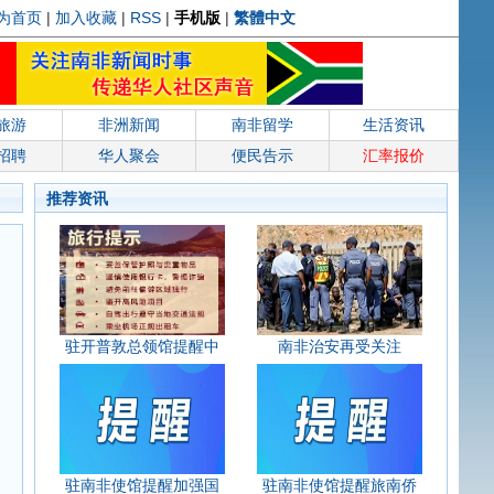
为首页
|
加入收藏
|
RSS
|
手机版
|
繁體中文
旅游
非洲新闻
南非留学
生活资讯
招聘
华人聚会
便民告示
汇率报价
推荐资讯
驻开普敦总领馆提醒中
南非治安再受关注
驻南非使馆提醒加强国
驻南非使馆提醒旅南侨