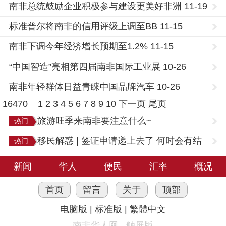
南非总统鼓励企业积极参与建设更美好非洲 11-19
标准普尔将南非的信用评级上调至BB 11-15
南非下调今年经济增长预期至1.2% 11-15
“中国智造”亮相第四届南非国际工业展 10-26
南非年轻群体日益青睐中国品牌汽车 10-26
16470
1
2
3
4
5
6
7
8
9
10
下一页
尾页
旅游旺季来南非要注意什么~
热门
移民解惑 | 签证申请递上去了 何时会有结
热门
果？
新闻
华人
便民
汇率
概况
首页
留言
关于
顶部
电脑版
|
标准版
|
繁體中文
南非华人网 - 触屏版