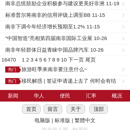
南非总统鼓励企业积极参与建设更美好非洲 11-19
标准普尔将南非的信用评级上调至BB 11-15
南非下调今年经济增长预期至1.2% 11-15
“中国智造”亮相第四届南非国际工业展 10-26
南非年轻群体日益青睐中国品牌汽车 10-26
16470
1
2
3
4
5
6
7
8
9
10
下一页
尾页
旅游旺季来南非要注意什么~
热门
移民解惑 | 签证申请递上去了 何时会有结
热门
果？
新闻
华人
便民
汇率
概况
首页
留言
关于
顶部
电脑版
|
标准版
|
繁體中文
南非华人网 - 触屏版