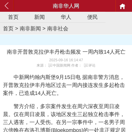
南非华人网
首页
新闻
华人
便民
首页
>
南非新闻
>
南非社会
南非开普敦克拉伊丰丹枪击频发 一周内致14人死亡
2025-09-16 16:14:47
来源：
中国新闻网
作者：
评论
中新网约翰内斯堡9月15日电 据南非警方消息，
开普敦克拉伊丰丹地区过去一周内接连发生多起枪击
案件，已造成14人死亡。
警方介绍，多宗案件发生在周六深夜至周日凌
晨。仅在周日凌晨，该地区发生三起独立枪击事件，
三人遇害，一人受伤。在另一宗事件中，一名男子周
六傍晚在布洛孔博斯(Bloekombos)的一处非正规定居