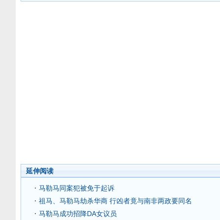
延伸阅读
马勒马同案犯被免于起诉
祖马、马勒马劫杀华商 行凶者竟与南非两政要同名
马勒马成功招降DA女议员