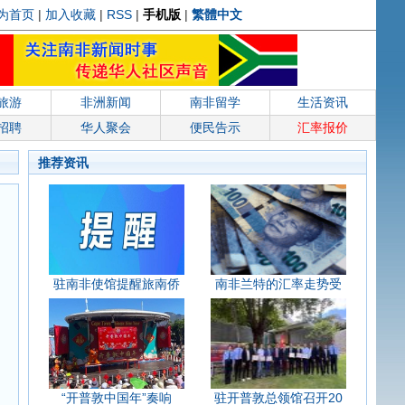
为首页
|
加入收藏
|
RSS
|
手机版
|
繁體中文
旅游
非洲新闻
南非留学
生活资讯
招聘
华人聚会
便民告示
汇率报价
推荐资讯
驻南非使馆提醒旅南侨
南非兰特的汇率走势受
“开普敦中国年”奏响
驻开普敦总领馆召开20