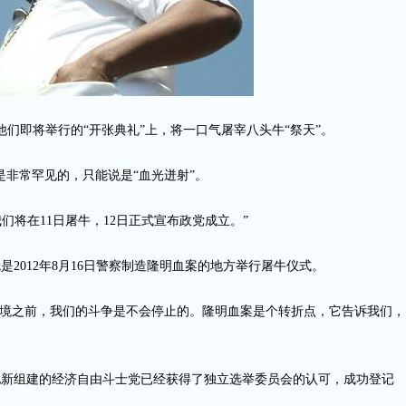
，他们即将举行的“开张典礼”上，将一口气屠宰八头牛“祭天”。
非常罕见的，只能说是“血光迸射”。
：“我们将在11日屠牛，12日正式宣布政党成立。”
是2012年8月16日警察制造隆明血案的地方举行屠牛仪式。
环境之前，我们的斗争是不会停止的。隆明血案是个转折点，它告诉我们，
。他新组建的经济自由斗士党已经获得了独立选举委员会的认可，成功登记