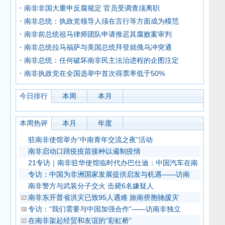
南非非国大重申反腐规定 官员受调查须离职
南非总统：执政党领导人须在言行等方面成为模范
南非前总统祖马律师团队申请推迟其腐败案审判
南非总统拉马福萨与美国总统拜登就俄乌冲突通
南非总统：任何破坏南非民主法治进程的企图注定
南非执政党在全国选举中首次得票率低于50%
今日排行
本周
本月
本周热评
本月
年度
驻南非使馆举办“中南青年交流之夜”活动
南非启动口蹄疫疫苗接种以遏制疫情
21专访｜南非驻华使馆临时代办巴仕迪：中国汽车在南
专访：中国为非洲国家发展提供启发与机遇——访南
南非警方与武装分子交火 击毙6名嫌疑人
南非东开普省洪灾已致95人遇难 旅南侨胞驰援灾
专访：“我们需要与中国加强合作”——访南非独立
在南非架起经贸和友谊的“彩虹桥”