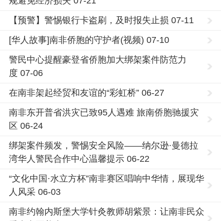
规避免经济损失 07-21
【预警】警惕银行卡盗刷，及时报失止损 07-11
[华人故事]南非侨胞的守护者(视频) 07-10
警民中心提醒豪登省侨胞加大绑架案件防范力
度 07-06
在南非架起经贸和友谊的“彩虹桥” 06-27
南非东开普省洪灾已致95人遇难 旅南侨胞驰援灾
区 06-24
绑架案件频发，警惕安全风险——纳尔逊·曼德拉
湾华人警民合作中心温馨提示 06-22
“文化中国·水立方杯”南非赛区唱响中华情，展现华
人风采 06-03
南非约翰内斯堡大学针灸教师胡紫景：让南非民众