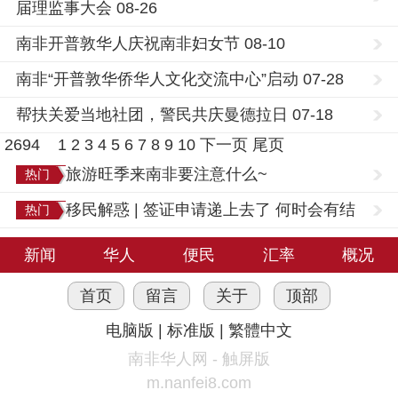
届理监事大会 08-26
南非开普敦华人庆祝南非妇女节 08-10
南非“开普敦华侨华人文化交流中心”启动 07-28
帮扶关爱当地社团，警民共庆曼德拉日 07-18
2694
1
2
3
4
5
6
7
8
9
10
下一页
尾页
旅游旺季来南非要注意什么~
热门
移民解惑 | 签证申请递上去了 何时会有结
热门
果？
新闻
华人
便民
汇率
概况
首页
留言
关于
顶部
电脑版
|
标准版
|
繁體中文
南非华人网 - 触屏版
m.nanfei8.com