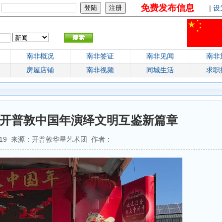
免费发布信息
：
|
设
南非概况
南非签证
南非见闻
南非
房屋店铺
南非视频
同城生活
求职
—开普敦中国年演绎文明互鉴新篇章
8:30:19 来源：开普敦华星艺术团 作者：