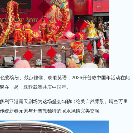
色彩缤纷、鼓点铿锵、欢歌笑语，2026开普敦中国年活动在此
聚在一起，载歌载舞共庆中国年。
多利亚港露天剧场为这场盛会勾勒出绝美自然背景。晴空万里
传统新春元素与开普敦独特的滨水风情完美交融。