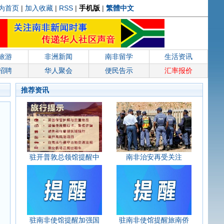
为首页
|
加入收藏
|
RSS
|
手机版
|
繁體中文
旅游
非洲新闻
南非留学
生活资讯
招聘
华人聚会
便民告示
汇率报价
推荐资讯
驻开普敦总领馆提醒中
南非治安再受关注
驻南非使馆提醒加强国
驻南非使馆提醒旅南侨