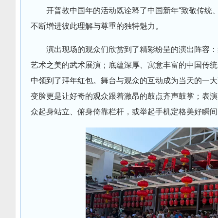
开普敦中国年的活动既诠释了中国新年“致敬传统
不断增进彼此理解与尊重的独特魅力。
演出现场的观众们欣赏到了精彩纷呈的演出阵容：
艺术之美的武术展演；底蕴深厚、寓意丰富的中国传统
中领到了拜年红包。舞台与观众的互动成为当天的一大
变脸更是让好奇的观众跟着激昂的鼓点齐声鼓掌；表演
众起身站立、俯身倚靠栏杆，或举起手机定格美好瞬间