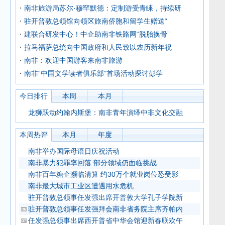
南非旅游局苏尔·穆罕默德：定制游受青睐，持续研
驻开普敦总领馆向领区旅南侨胞和留学生赠送“
建联合研发中心！中企助南非铁路网“脱胎换骨”
拉马福萨总统向中国政府和人民致以农历新年祝
南非：欢迎中国游客来南非旅游
南非“中国文学读者俱乐部”首场活动探讨彭学
今日排行
本周
本月
龙狮跃动约翰内斯堡：南非青年演绎中非文化交融
本周热评
本月
年度
南非举办国际母语日庆祝活动
南非暴力犯罪率回落 部分领域仍面临挑战
南非百年糖企濒临清算 约30万个就业岗位恐受影
南非最大城市工业区遭遇用水危机
驻开普敦总领事任发强出席开普敦大学孔子学院新
驻开普敦总领事任发强拜会南非省务院主席齐帕内
任发强总领事出席西开普省中华会馆迎新春联欢午