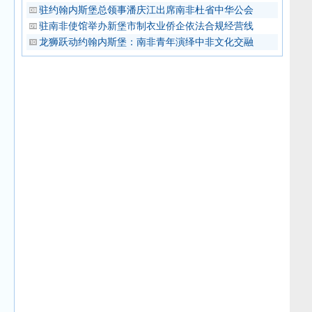
驻约翰内斯堡总领事潘庆江出席南非杜省中华公会
驻南非使馆举办新堡市制衣业侨企依法合规经营线
龙狮跃动约翰内斯堡：南非青年演绎中非文化交融