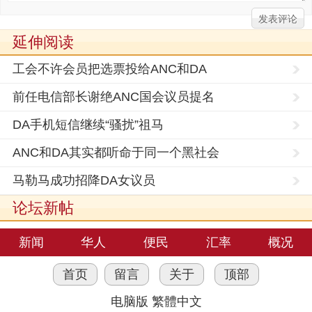
延伸阅读
工会不许会员把选票投给ANC和DA
前任电信部长谢绝ANC国会议员提名
DA手机短信继续“骚扰”祖马
ANC和DA其实都听命于同一个黑社会
马勒马成功招降DA女议员
论坛新帖
新闻
华人
便民
汇率
概况
首页
留言
关于
顶部
电脑版
繁體中文