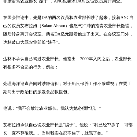
非康语骂农业部长“婊子”，ANC也要求DA对这位议员展开调查。
在国会辩论中，先是DA的两名议员和农业部长吵了起来，接着ANC自
己的议员艾布拉姆（Salam Abram）也怒气冲冲的指责农业部长撒谎，
随后转身离开会议室。两名DA亿元跟着他走了出来。在会议室门外，
达林破口大骂农业部长“婊子”。
达林不承认自己骂过农业部长。他指出，2009年入阁之后，农业部长
有很多不合适的行为，例如：
处理海洋巡查合同时涉嫌偏袒；对于船只保养工作不够重视；在罢工
期间出于政治目的派发食品救援包。
他说：“我不会放过农业部长。我认为她必须辞职。”
艾布拉姆承认自己说农业部长是“骗子”。他说：“我已经73岁了，可部
长一直不尊敬我。。当时我实在忍不住了，就骂了她。”