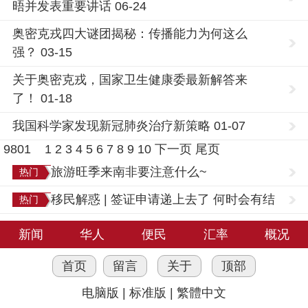
晤并发表重要讲话 06-24
奥密克戎四大谜团揭秘：传播能力为何这么
强？ 03-15
关于奥密克戎，国家卫生健康委最新解答来
了！ 01-18
我国科学家发现新冠肺炎治疗新策略 01-07
9801
1
2
3
4
5
6
7
8
9
10
下一页
尾页
旅游旺季来南非要注意什么~
热门
移民解惑 | 签证申请递上去了 何时会有结
热门
果？
新闻
华人
便民
汇率
概况
首页
留言
关于
顶部
电脑版
|
标准版
|
繁體中文