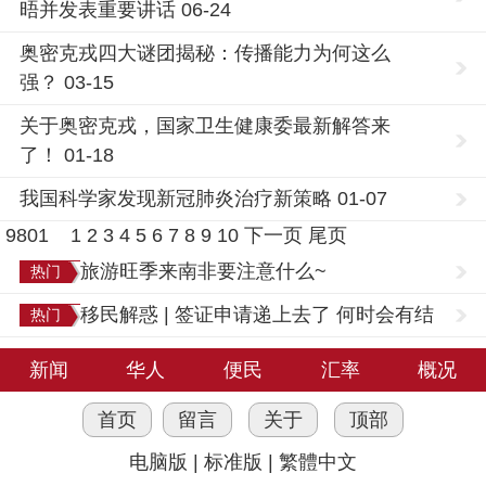
晤并发表重要讲话 06-24
奥密克戎四大谜团揭秘：传播能力为何这么
强？ 03-15
关于奥密克戎，国家卫生健康委最新解答来
了！ 01-18
我国科学家发现新冠肺炎治疗新策略 01-07
9801
1
2
3
4
5
6
7
8
9
10
下一页
尾页
旅游旺季来南非要注意什么~
热门
移民解惑 | 签证申请递上去了 何时会有结
热门
果？
新闻
华人
便民
汇率
概况
首页
留言
关于
顶部
电脑版
|
标准版
|
繁體中文