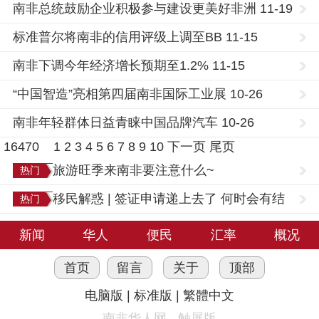
南非总统鼓励企业积极参与建设更美好非洲 11-19
标准普尔将南非的信用评级上调至BB 11-15
南非下调今年经济增长预期至1.2% 11-15
“中国智造”亮相第四届南非国际工业展 10-26
南非年轻群体日益青睐中国品牌汽车 10-26
16470
1
2
3
4
5
6
7
8
9
10
下一页
尾页
旅游旺季来南非要注意什么~
热门
移民解惑 | 签证申请递上去了 何时会有结
热门
果？
新闻
华人
便民
汇率
概况
首页
留言
关于
顶部
电脑版
|
标准版
|
繁體中文
南非华人网 - 触屏版