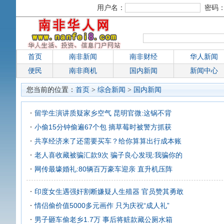
用户名：
密码
首页
南非新闻
南非财经
华人新闻
便民
南非商机
国内新闻
新闻中心
您当前的位置：
首页
>
综合新闻
>
国内新闻
留学生演讲质疑家乡空气 昆明官微:这锅不背
小偷15分钟偷遍67个包 摘草莓时被警方抓获
共享经济来了还需要买车？给你算算出行成本账
老人喜收藏被骗汇款9次 骗子良心发现:我骗你的
网传最壕婚礼:80辆百万豪车迎亲 直升机压阵
印度女生遇强奸割断嫌疑人生殖器 官员赞其勇敢
情侣偷价值5000多元画作 只为庆祝“成人礼”
男子砸车偷老乡1.7万 事后将赃款藏公厕水箱