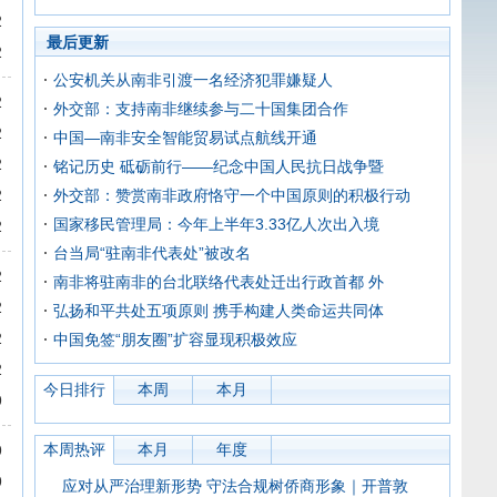
2
最后更新
2
公安机关从南非引渡一名经济犯罪嫌疑人
2
外交部：支持南非继续参与二十国集团合作
2
中国—南非安全智能贸易试点航线开通
2
铭记历史 砥砺前行——纪念中国人民抗日战争暨
2
外交部：赞赏南非政府恪守一个中国原则的积极行动
国家移民管理局：今年上半年3.33亿人次出入境
2
台当局“驻南非代表处”被改名
2
南非将驻南非的台北联络代表处迁出行政首都 外
2
弘扬和平共处五项原则 携手构建人类命运共同体
2
中国免签“朋友圈”扩容显现积极效应
2
今日排行
本周
本月
9
本周热评
本月
年度
9
9
应对从严治理新形势 守法合规树侨商形象｜开普敦