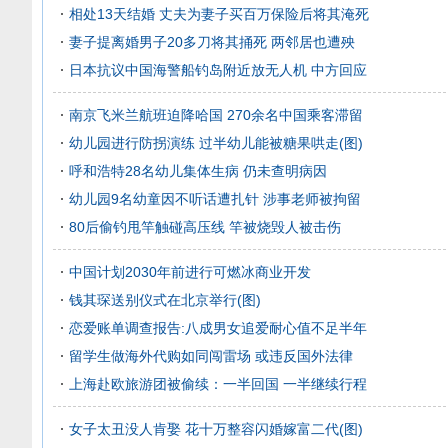
相处13天结婚 丈夫为妻子买百万保险后将其淹死
妻子提离婚男子20多刀将其捅死 两邻居也遭殃
日本抗议中国海警船钓岛附近放无人机 中方回应
南京飞米兰航班迫降哈国 270余名中国乘客滞留
幼儿园进行防拐演练 过半幼儿能被糖果哄走(图)
呼和浩特28名幼儿集体生病 仍未查明病因
幼儿园9名幼童因不听话遭扎针 涉事老师被拘留
80后偷钓甩竿触碰高压线 竿被烧毁人被击伤
中国计划2030年前进行可燃冰商业开发
钱其琛送别仪式在北京举行(图)
恋爱账单调查报告:八成男女追爱耐心值不足半年
留学生做海外代购如同闯雷场 或违反国外法律
上海赴欧旅游团被偷续：一半回国 一半继续行程
女子太丑没人肯娶 花十万整容闪婚嫁富二代(图)