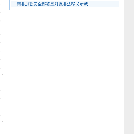
南非加强安全部署应对反非法移民示威
9
9
9
9
9
9
9
8
8
8
8
8
8
8