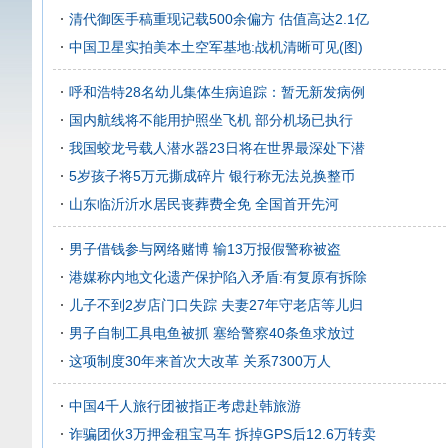
清代御医手稿重现记载500余偏方 估值高达2.1亿
中国卫星实拍美本土空军基地:战机清晰可见(图)
呼和浩特28名幼儿集体生病追踪：暂无新发病例
国内航线将不能用护照坐飞机 部分机场已执行
我国蛟龙号载人潜水器23日将在世界最深处下潜
5岁孩子将5万元撕成碎片 银行称无法兑换整币
山东临沂沂水居民丧葬费全免 全国首开先河
男子借钱参与网络赌博 输13万报假警称被盗
港媒称内地文化遗产保护陷入矛盾:有复原有拆除
儿子不到2岁店门口失踪 夫妻27年守老店等儿归
男子自制工具电鱼被抓 塞给警察40条鱼求放过
这项制度30年来首次大改革 关系7300万人
中国4千人旅行团被指正考虑赴韩旅游
诈骗团伙3万押金租宝马车 拆掉GPS后12.6万转卖