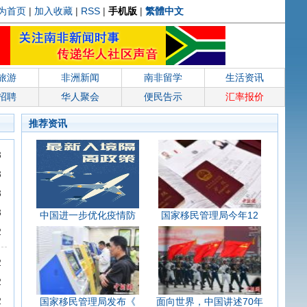
为首页
|
加入收藏
|
RSS
|
手机版
|
繁體中文
旅游
非洲新闻
南非留学
生活资讯
招聘
华人聚会
便民告示
汇率报价
推荐资讯
3
3
3
3
中国进一步优化疫情防
国家移民管理局今年12
2
2
2
2
国家移民管理局发布《
面向世界，中国讲述70年