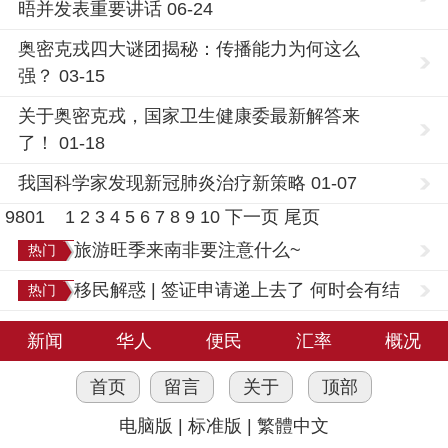
晤并发表重要讲话 06-24
奥密克戎四大谜团揭秘：传播能力为何这么
强？ 03-15
关于奥密克戎，国家卫生健康委最新解答来
了！ 01-18
我国科学家发现新冠肺炎治疗新策略 01-07
9801
1
2
3
4
5
6
7
8
9
10
下一页
尾页
旅游旺季来南非要注意什么~
热门
移民解惑 | 签证申请递上去了 何时会有结
热门
果？
新闻
华人
便民
汇率
概况
首页
留言
关于
顶部
电脑版
|
标准版
|
繁體中文