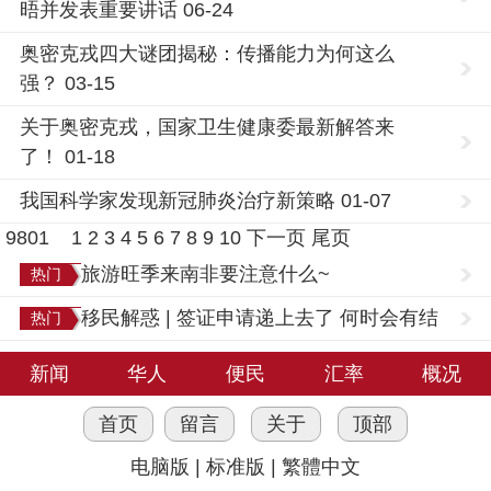
晤并发表重要讲话 06-24
奥密克戎四大谜团揭秘：传播能力为何这么
强？ 03-15
关于奥密克戎，国家卫生健康委最新解答来
了！ 01-18
我国科学家发现新冠肺炎治疗新策略 01-07
9801
1
2
3
4
5
6
7
8
9
10
下一页
尾页
旅游旺季来南非要注意什么~
热门
移民解惑 | 签证申请递上去了 何时会有结
热门
果？
新闻
华人
便民
汇率
概况
首页
留言
关于
顶部
电脑版
|
标准版
|
繁體中文