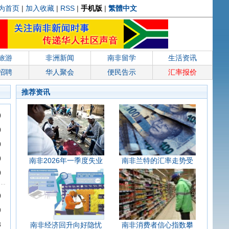
为首页
|
加入收藏
|
RSS
|
手机版
|
繁體中文
旅游
非洲新闻
南非留学
生活资讯
招聘
华人聚会
便民告示
汇率报价
推荐资讯
0
0
0
0
南非2026年一季度失业
南非兰特的汇率走势受
0
0
9
8
南非经济回升向好隐忧
南非消费者信心指数攀