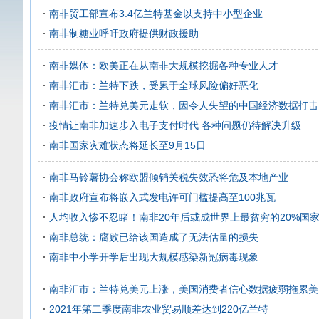
南非贸工部宣布3.4亿兰特基金以支持中小型企业
南非制糖业呼吁政府提供财政援助
南非媒体：欧美正在从南非大规模挖掘各种专业人才
南非汇市：兰特下跌，受累于全球风险偏好恶化
南非汇市：兰特兑美元走软，因令人失望的中国经济数据打击
疫情让南非加速步入电子支付时代 各种问题仍待解决升级
南非国家灾难状态将延长至9月15日
南非马铃薯协会称欧盟倾销关税失效恐将危及本地产业
南非政府宣布将嵌入式发电许可门槛提高至100兆瓦
人均收入惨不忍睹！南非20年后或成世界上最贫穷的20%国
南非总统：腐败已给该国造成了无法估量的损失
南非中小学开学后出现大规模感染新冠病毒现象
南非汇市：兰特兑美元上涨，美国消费者信心数据疲弱拖累美
2021年第二季度南非农业贸易顺差达到220亿兰特