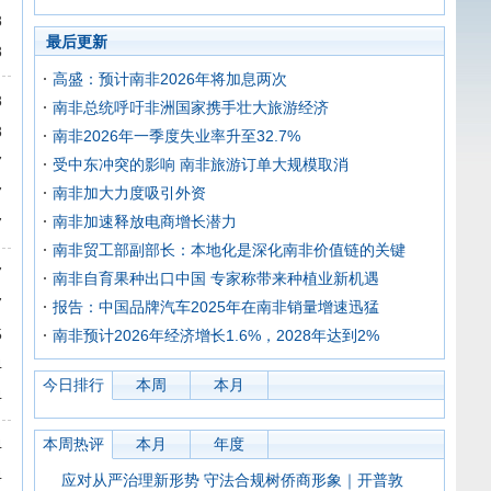
8
最后更新
8
高盛：预计南非2026年将加息两次
8
南非总统呼吁非洲国家携手壮大旅游经济
8
南非2026年一季度失业率升至32.7%
7
受中东冲突的影响 南非旅游订单大规模取消
7
南非加大力度吸引外资
南非加速释放电商增长潜力
7
南非贸工部副部长：本地化是深化南非价值链的关键
7
南非自育果种出口中国 专家称带来种植业新机遇
7
报告：中国品牌汽车2025年在南非销量增速迅猛
5
南非预计2026年经济增长1.6%，2028年达到2%
4
今日排行
本周
本月
4
本周热评
本月
年度
4
4
应对从严治理新形势 守法合规树侨商形象｜开普敦