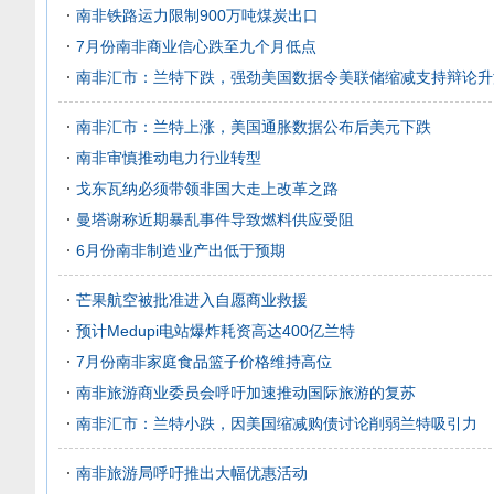
南非铁路运力限制900万吨煤炭出口
7月份南非商业信心跌至九个月低点
南非汇市：兰特下跌，强劲美国数据令美联储缩减支持辩论升
南非汇市：兰特上涨，美国通胀数据公布后美元下跌
南非审慎推动电力行业转型
戈东瓦纳必须带领非国大走上改革之路
曼塔谢称近期暴乱事件导致燃料供应受阻
6月份南非制造业产出低于预期
芒果航空被批准进入自愿商业救援
预计Medupi电站爆炸耗资高达400亿兰特
7月份南非家庭食品篮子价格维持高位
南非旅游商业委员会呼吁加速推动国际旅游的复苏
南非汇市：兰特小跌，因美国缩减购债讨论削弱兰特吸引力
南非旅游局呼吁推出大幅优惠活动