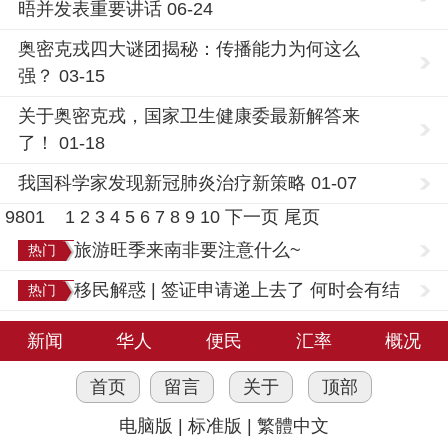
晤并发表重要讲话 06-24
奥密克戎四大谜团揭秘：传播能力为何这么
强？ 03-15
关于奥密克戎，国家卫生健康委最新解答来
了！ 01-18
我国科学家发现新冠肺炎治疗新策略 01-07
9801
1
2
3
4
5
6
7
8
9
10
下一页
尾页
旅游旺季来南非要注意什么~
热门
移民解惑 | 签证申请递上去了 何时会有结
热门
果？
新闻
华人
便民
汇率
概况
首页
留言
关于
顶部
电脑版
|
标准版
|
繁體中文